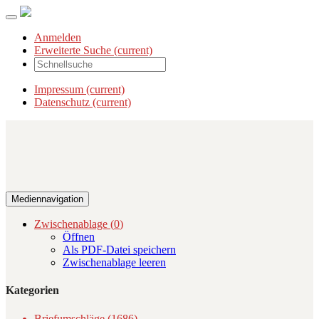
Anmelden
Erweiterte Suche
(current)
Impressum
(current)
Datenschutz
(current)
Mediennavigation
Zwischenablage (
0
)
Öffnen
Als PDF-Datei speichern
Zwischenablage leeren
Kategorien
Briefumschläge (1686)