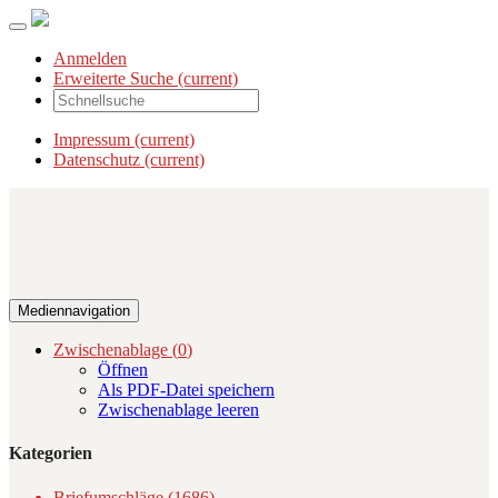
Anmelden
Erweiterte Suche
(current)
Impressum
(current)
Datenschutz
(current)
Mediennavigation
Zwischenablage (
0
)
Öffnen
Als PDF-Datei speichern
Zwischenablage leeren
Kategorien
Briefumschläge (1686)