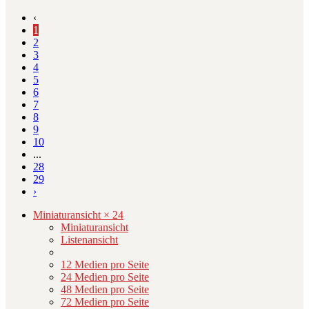
‹
1
2
3
4
5
6
7
8
9
10
...
28
29
›
Miniaturansicht × 24
Miniaturansicht
Listenansicht
12 Medien pro Seite
24 Medien pro Seite
48 Medien pro Seite
72 Medien pro Seite