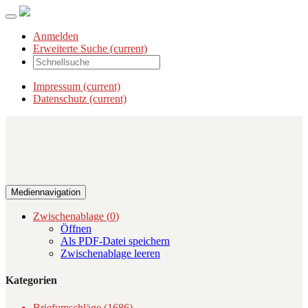
Anmelden
Erweiterte Suche
(current)
Impressum
(current)
Datenschutz
(current)
Mediennavigation
Zwischenablage (
0
)
Öffnen
Als PDF-Datei speichern
Zwischenablage leeren
Kategorien
Briefumschläge (1686)