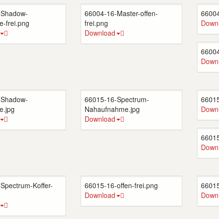
-Shadow-
66004-16-Master-offen-
66004
e-frei.png
frei.png
Down
Download
66004
Down
-Shadow-
66015-16-Spectrum-
66015
e.jpg
Nahaufnahme.jpg
Down
Download
66015
Down
Spectrum-Koffer-
66015-16-offen-frei.png
66015
Download
Down