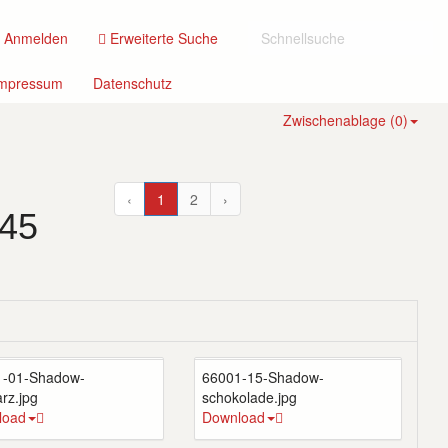
(current)
Anmelden
Erweiterte Suche
(current)
(current)
mpressum
Datenschutz
Zwischenablage (
0
)
‹
1
2
›
 45
1-01-Shadow-
66001-15-Shadow-
rz.jpg
schokolade.jpg
load
Download