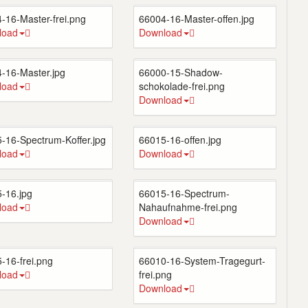
-16-Master-frei.png
66004-16-Master-offen.jpg
load
Download
-16-Master.jpg
66000-15-Shadow-
load
schokolade-frei.png
Download
-16-Spectrum-Koffer.jpg
66015-16-offen.jpg
load
Download
-16.jpg
66015-16-Spectrum-
load
Nahaufnahme-frei.png
Download
-16-frei.png
66010-16-System-Tragegurt-
load
frei.png
Download