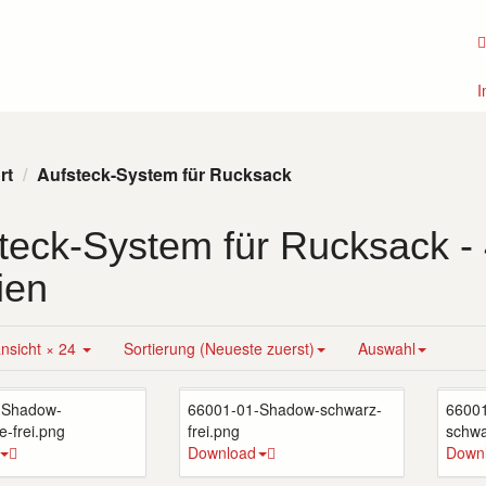
I
rt
Aufsteck-System für Rucksack
teck-System für Rucksack
-
ien
ansicht × 24
Sortierung (Neueste zuerst)
Auswahl
-Shadow-
66001-01-Shadow-schwarz-
6600
e-frei.png
frei.png
schwa
Download
Down