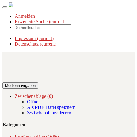
Anmelden
Erweiterte Suche
(current)
Impressum
(current)
Datenschutz
(current)
Mediennavigation
Zwischenablage (
0
)
Öffnen
Als PDF-Datei speichern
Zwischenablage leeren
Kategorien
Briefumschläge (1686)