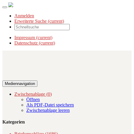
Anmelden
Erweiterte Suche
(current)
Impressum
(current)
Datenschutz
(current)
Mediennavigation
Zwischenablage (
0
)
Öffnen
Als PDF-Datei speichern
Zwischenablage leeren
Kategorien
Briefumschläge (1686)