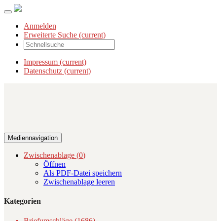
Anmelden
Erweiterte Suche
(current)
Impressum
(current)
Datenschutz
(current)
Mediennavigation
Zwischenablage (
0
)
Öffnen
Als PDF-Datei speichern
Zwischenablage leeren
Kategorien
Briefumschläge (1686)