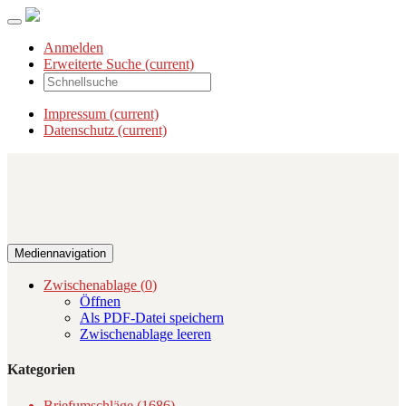
Anmelden
Erweiterte Suche
(current)
Impressum
(current)
Datenschutz
(current)
Mediennavigation
Zwischenablage (
0
)
Öffnen
Als PDF-Datei speichern
Zwischenablage leeren
Kategorien
Briefumschläge (1686)