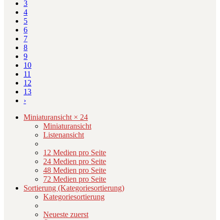
3
4
5
6
7
8
9
10
11
12
13
›
Miniaturansicht × 24
Miniaturansicht
Listenansicht
12 Medien pro Seite
24 Medien pro Seite
48 Medien pro Seite
72 Medien pro Seite
Sortierung (Kategoriesortierung)
Kategoriesortierung
Neueste zuerst