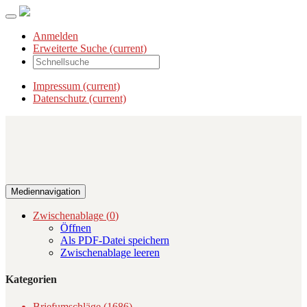
Anmelden
Erweiterte Suche
(current)
Impressum
(current)
Datenschutz
(current)
Mediennavigation
Zwischenablage (
0
)
Öffnen
Als PDF-Datei speichern
Zwischenablage leeren
Kategorien
Briefumschläge (1686)