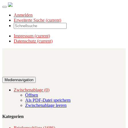
Anmelden
Erweiterte Suche
(current)
Impressum
(current)
Datenschutz
(current)
Mediennavigation
Zwischenablage (
0
)
Öffnen
Als PDF-Datei speichern
Zwischenablage leeren
Kategorien
Briefumschläge (1686)