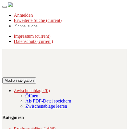
Anmelden
Erweiterte Suche
(current)
Impressum
(current)
Datenschutz
(current)
Mediennavigation
Zwischenablage (
0
)
Öffnen
Als PDF-Datei speichern
Zwischenablage leeren
Kategorien
Briefumschläge (1686)