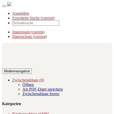
Anmelden
Erweiterte Suche
(current)
Impressum
(current)
Datenschutz
(current)
Mediennavigation
Zwischenablage (
0
)
Öffnen
Als PDF-Datei speichern
Zwischenablage leeren
Kategorien
Briefumschläge (1686)