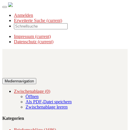
Anmelden
Erweiterte Suche
(current)
Impressum
(current)
Datenschutz
(current)
Mediennavigation
Zwischenablage (
0
)
Öffnen
Als PDF-Datei speichern
Zwischenablage leeren
Kategorien
Briefumschläge (1686)