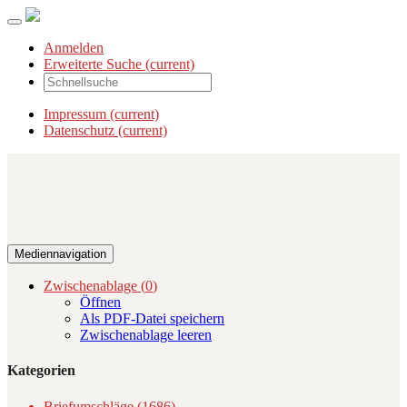
Anmelden
Erweiterte Suche
(current)
Impressum
(current)
Datenschutz
(current)
Mediennavigation
Zwischenablage (
0
)
Öffnen
Als PDF-Datei speichern
Zwischenablage leeren
Kategorien
Briefumschläge (1686)