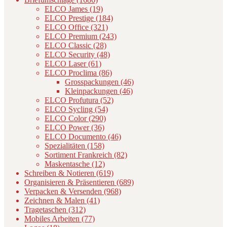
ELCO James (19)
ELCO Prestige (184)
ELCO Office (321)
ELCO Premium (243)
ELCO Classic (28)
ELCO Security (48)
ELCO Laser (61)
ELCO Proclima (86)
Grosspackungen (46)
Kleinpackungen (46)
ELCO Profutura (52)
ELCO Sycling (54)
ELCO Color (290)
ELCO Power (36)
ELCO Documento (46)
Spezialitäten (158)
Sortiment Frankreich (82)
Maskentasche (12)
Schreiben & Notieren (619)
Organisieren & Präsentieren (689)
Verpacken & Versenden (968)
Zeichnen & Malen (41)
Tragetaschen (312)
Mobiles Arbeiten (77)