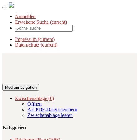
Anmelden
Erweiterte Suche
(current)
Impressum
(current)
Datenschutz
(current)
Mediennavigation
Zwischenablage (
0
)
Öffnen
Als PDF-Datei speichern
Zwischenablage leeren
Kategorien
Briefumschläge (1686)