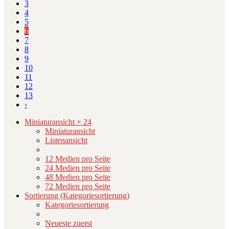
3
4
5
6
7
8
9
10
11
12
13
›
Miniaturansicht × 24
Miniaturansicht
Listenansicht
12 Medien pro Seite
24 Medien pro Seite
48 Medien pro Seite
72 Medien pro Seite
Sortierung (Kategoriesortierung)
Kategoriesortierung
Neueste zuerst