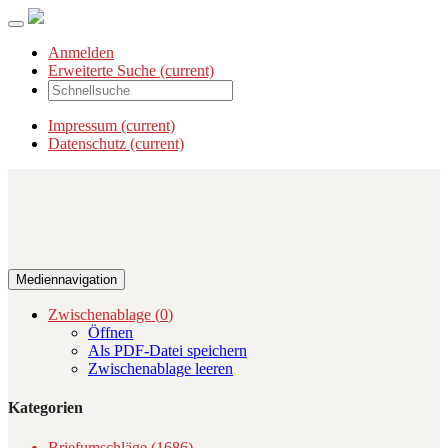
Anmelden
Erweiterte Suche
(current)
Impressum
(current)
Datenschutz
(current)
Mediennavigation
Zwischenablage (
0
)
Öffnen
Als PDF-Datei speichern
Zwischenablage leeren
Kategorien
Briefumschläge (1686)