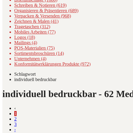
Schreiben & Notieren (619)
Organisieren & Präsentieren (689)
Verpacken & Versenden (968)
Zeichnen & Malen (41)
Tragetaschen (312)
Mobiles Arbeiten (77)
Logos (18)
Mailings (4)
POS-Materialien (75)
Sortimentsbroschüren (14)
Unternehmen (4)
Konformitätserklärungen Produkte (972)
Schlagwort
individuell bedruckbar
individuell bedruckbar
- 62 Me
‹
1
2
3
›