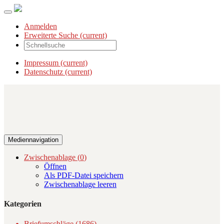
Anmelden
Erweiterte Suche
(current)
Impressum
(current)
Datenschutz
(current)
Mediennavigation
Zwischenablage (
0
)
Öffnen
Als PDF-Datei speichern
Zwischenablage leeren
Kategorien
Briefumschläge (1686)