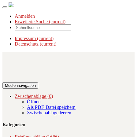
Anmelden
Erweiterte Suche
(current)
Impressum
(current)
Datenschutz
(current)
Mediennavigation
Zwischenablage (
0
)
Öffnen
Als PDF-Datei speichern
Zwischenablage leeren
Kategorien
Briefumschläge (1686)