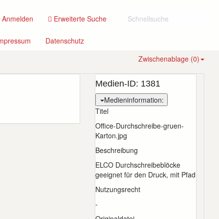
(current)
Anmelden
Erweiterte Suche
(current)
(current)
mpressum
Datenschutz
Zwischenablage (
0
)
Medien-ID:
1381
Medieninformation:
Titel
Office-Durchschreibe-gruen-
Karton.jpg
Beschreibung
ELCO Durchschreibeblöcke
geeignet für den Druck, mit Pfad
Nutzungsrecht
-
Originaldatei