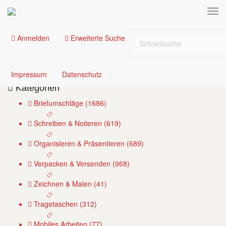
(current)
Anmelden
Erweiterte Suche
Mediennavigation
Zwischenablage (
0
)
(current)
(current)
Impressum
Datenschutz
Kategorien
Briefumschläge (1686)
Schreiben & Notieren (619)
Organisieren & Präsentieren (689)
Verpacken & Versenden (968)
Zeichnen & Malen (41)
Tragetaschen (312)
Mobiles Arbeiten (77)