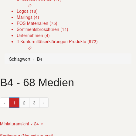
Logos (18)
Mailings (4)
POS-Materialien (75)
Sortimentsbroschüren (14)
Unternehmen (4)
Konformitätserklärungen Produkte (972)
Schlagwort
B4
B4
- 68 Medien
‹
1
2
3
›
Miniaturansicht × 24
Sortierung (Neueste zuerst)