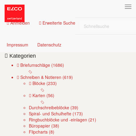
(current)
Anmelden
Erweiterte Suche
Mediennavigation
Zwischenablage (
0
)
(current)
(current)
Impressum
Datenschutz
Kategorien
Briefumschläge (1686)
Schreiben & Notieren (619)
Blöcke (233)
Karten (56)
Durchschreibeblöcke (39)
Spiral- und Schulhefte (173)
Ringbuchblöcke und -einlagen (21)
Büropapier (38)
Flipcharts (8)