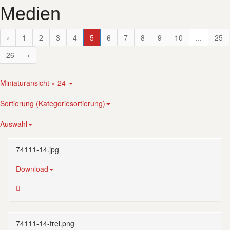
Medien
‹
1
2
3
4
5
6
7
8
9
10
...
25
26
›
Miniaturansicht × 24
Sortierung (Kategoriesortierung)
Auswahl
74111-14.jpg
Download
74111-14-frei.png