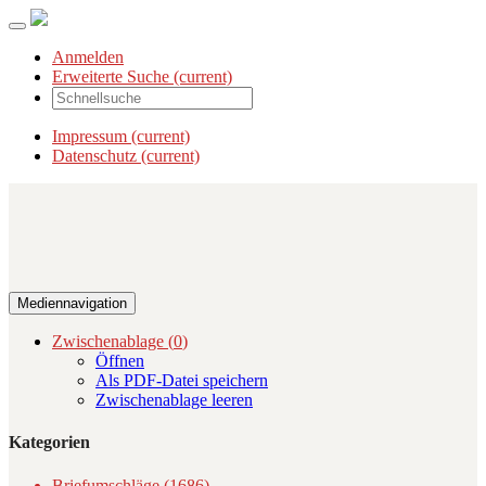
Anmelden
Erweiterte Suche
(current)
Impressum
(current)
Datenschutz
(current)
Mediennavigation
Zwischenablage (
0
)
Öffnen
Als PDF-Datei speichern
Zwischenablage leeren
Kategorien
Briefumschläge (1686)