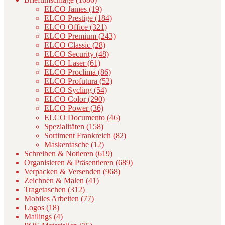
ELCO James (19)
ELCO Prestige (184)
ELCO Office (321)
ELCO Premium (243)
ELCO Classic (28)
ELCO Security (48)
ELCO Laser (61)
ELCO Proclima (86)
ELCO Profutura (52)
ELCO Sycling (54)
ELCO Color (290)
ELCO Power (36)
ELCO Documento (46)
Spezialitäten (158)
Sortiment Frankreich (82)
Maskentasche (12)
Schreiben & Notieren (619)
Organisieren & Präsentieren (689)
Verpacken & Versenden (968)
Zeichnen & Malen (41)
Tragetaschen (312)
Mobiles Arbeiten (77)
Logos (18)
Mailings (4)