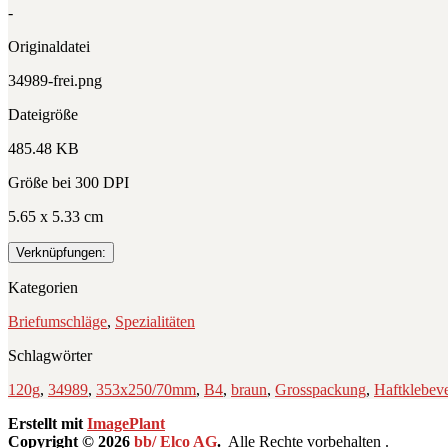
-
Originaldatei
34989-frei.png
Dateigröße
485.48 KB
Größe bei 300 DPI
5.65 x 5.33 cm
Verknüpfungen:
Kategorien
Briefumschläge
,
Spezialitäten
Schlagwörter
120g
,
34989
,
353x250/70mm
,
B4
,
braun
,
Grosspackung
,
Haftklebeve
Erstellt mit
ImagePlant
Copyright © 2026
bb/ Elco AG
.
Alle Rechte vorbehalten .