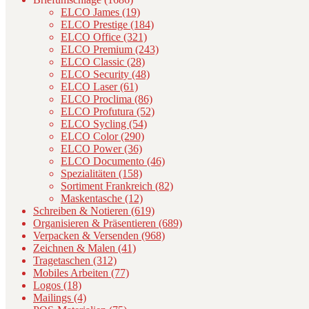
ELCO James (19)
ELCO Prestige (184)
ELCO Office (321)
ELCO Premium (243)
ELCO Classic (28)
ELCO Security (48)
ELCO Laser (61)
ELCO Proclima (86)
ELCO Profutura (52)
ELCO Sycling (54)
ELCO Color (290)
ELCO Power (36)
ELCO Documento (46)
Spezialitäten (158)
Sortiment Frankreich (82)
Maskentasche (12)
Schreiben & Notieren (619)
Organisieren & Präsentieren (689)
Verpacken & Versenden (968)
Zeichnen & Malen (41)
Tragetaschen (312)
Mobiles Arbeiten (77)
Logos (18)
Mailings (4)