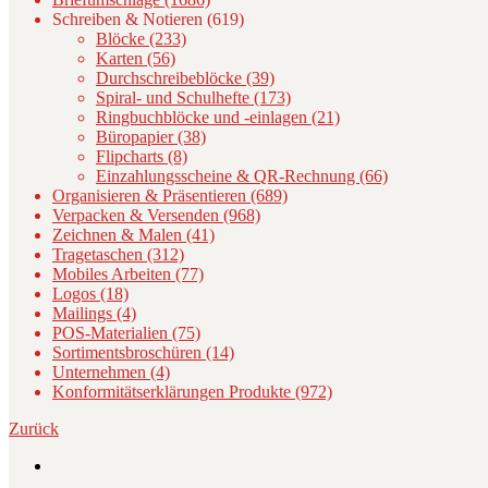
Schreiben & Notieren (619)
Blöcke (233)
Karten (56)
Durchschreibeblöcke (39)
Spiral- und Schulhefte (173)
Ringbuchblöcke und -einlagen (21)
Büropapier (38)
Flipcharts (8)
Einzahlungsscheine & QR-Rechnung (66)
Organisieren & Präsentieren (689)
Verpacken & Versenden (968)
Zeichnen & Malen (41)
Tragetaschen (312)
Mobiles Arbeiten (77)
Logos (18)
Mailings (4)
POS-Materialien (75)
Sortimentsbroschüren (14)
Unternehmen (4)
Konformitätserklärungen Produkte (972)
Zurück