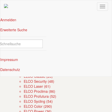
Anmelden
(current)
Erweiterte Suche
Zwischenablage (
0
)
Mediennavigation
Kategorien
Briefumschläge (1686)
ELCO James (19)
(current)
Impressum
ELCO Prestige (184)
ELCO Office (321)
(current)
Datenschutz
ELCO Premium (243)
ELCO Classic (28)
ELCO Security (48)
ELCO Laser (61)
ELCO Proclima (86)
ELCO Profutura (52)
ELCO Sycling (54)
ELCO Color (290)
ELCO Power (36)