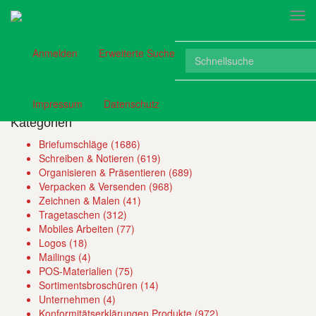
(current)
Anmelden
Erweiterte Suche
Mediennavigation
Zwischenablage (
0
)
(current)
(current)
Impressum
Datenschutz
Kategorien
Briefumschläge (1686)
Schreiben & Notieren (619)
Organisieren & Präsentieren (689)
Verpacken & Versenden (968)
Zeichnen & Malen (41)
Tragetaschen (312)
Mobiles Arbeiten (77)
Logos (18)
Mailings (4)
POS-Materialien (75)
Sortimentsbroschüren (14)
Unternehmen (4)
Konformitätserklärungen Produkte (972)