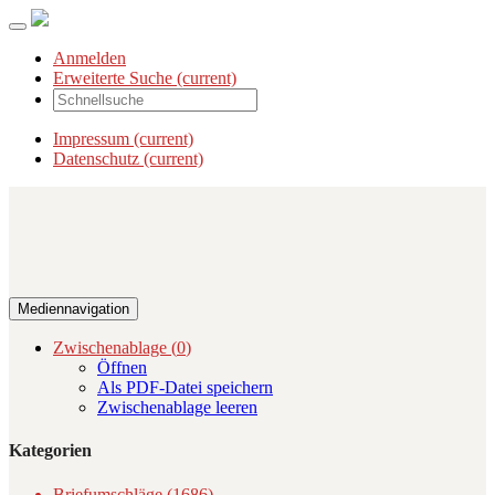
Anmelden
Erweiterte Suche
(current)
Impressum
(current)
Datenschutz
(current)
Mediennavigation
Zwischenablage (
0
)
Öffnen
Als PDF-Datei speichern
Zwischenablage leeren
Kategorien
Briefumschläge (1686)