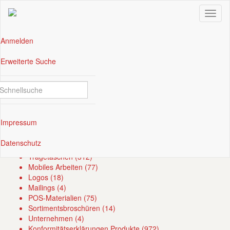
Anmelden
(current)
Erweiterte Suche
Zwischenablage (
0
)
Mediennavigation
Kategorien
Briefumschläge (1686)
Schreiben & Notieren (619)
(current)
Impressum
Organisieren & Präsentieren (689)
Verpacken & Versenden (968)
(current)
Datenschutz
Zeichnen & Malen (41)
Tragetaschen (312)
Mobiles Arbeiten (77)
Logos (18)
Mailings (4)
POS-Materialien (75)
Sortimentsbroschüren (14)
Unternehmen (4)
Konformitätserklärungen Produkte (972)