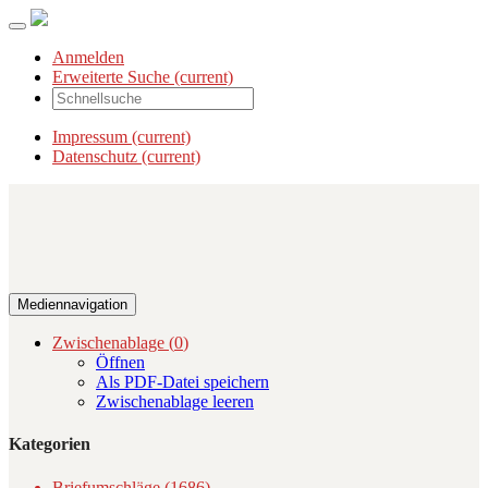
Anmelden
Erweiterte Suche
(current)
Impressum
(current)
Datenschutz
(current)
Mediennavigation
Zwischenablage (
0
)
Öffnen
Als PDF-Datei speichern
Zwischenablage leeren
Kategorien
Briefumschläge (1686)