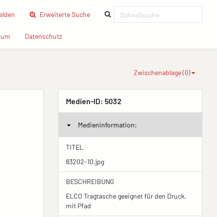
(current)
lden
Erweiterte Suche
(current)
(current)
sum
Datenschutz
Zwischenablage (
0
)
Medien-ID:
5032
Medieninformation:
TITEL
83202-10.jpg
BESCHREIBUNG
ELCO Tragtasche geeignet für den Druck,
mit Pfad