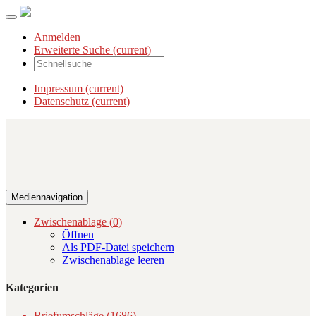
Anmelden
Erweiterte Suche
(current)
Impressum
(current)
Datenschutz
(current)
Mediennavigation
Zwischenablage (
0
)
Öffnen
Als PDF-Datei speichern
Zwischenablage leeren
Kategorien
Briefumschläge (1686)