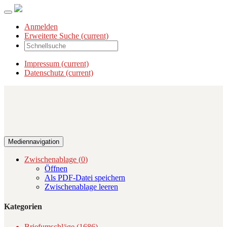
Anmelden
Erweiterte Suche
(current)
Impressum
(current)
Datenschutz
(current)
Mediennavigation
Zwischenablage (
0
)
Öffnen
Als PDF-Datei speichern
Zwischenablage leeren
Kategorien
Briefumschläge (1686)