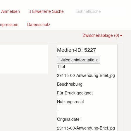
(current)
Anmelden
Erweiterte Suche
(current)
(current)
mpressum
Datenschutz
Zwischenablage (
0
)
Medien-ID:
5227
Medieninformation:
Titel
29115-00-Anwendung-Brief.jpg
Beschreibung
Für Druck geeignet
Nutzungsrecht
-
Originaldatei
29115-00-Anwendung-Brief.jpg