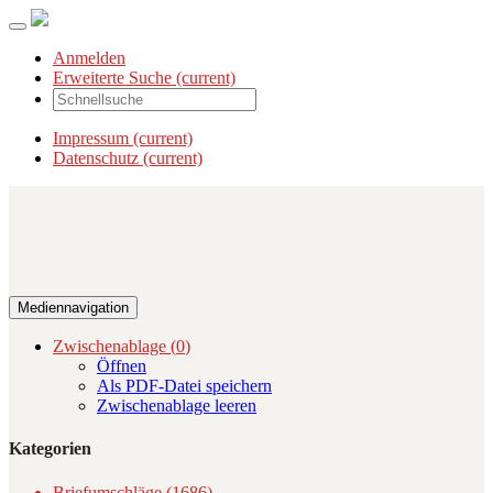
Anmelden
Erweiterte Suche
(current)
Impressum
(current)
Datenschutz
(current)
Mediennavigation
Zwischenablage (
0
)
Öffnen
Als PDF-Datei speichern
Zwischenablage leeren
Kategorien
Briefumschläge (1686)