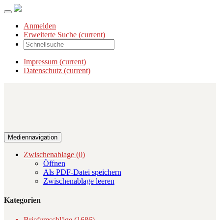
Anmelden
Erweiterte Suche
(current)
Impressum
(current)
Datenschutz
(current)
Mediennavigation
Zwischenablage (
0
)
Öffnen
Als PDF-Datei speichern
Zwischenablage leeren
Kategorien
Briefumschläge (1686)