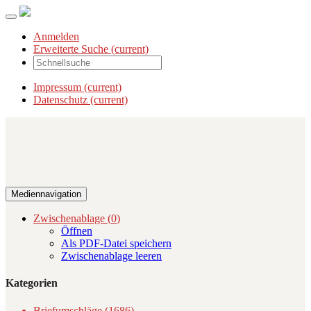
Anmelden
Erweiterte Suche
(current)
Impressum
(current)
Datenschutz
(current)
Mediennavigation
Zwischenablage (
0
)
Öffnen
Als PDF-Datei speichern
Zwischenablage leeren
Kategorien
Briefumschläge (1686)