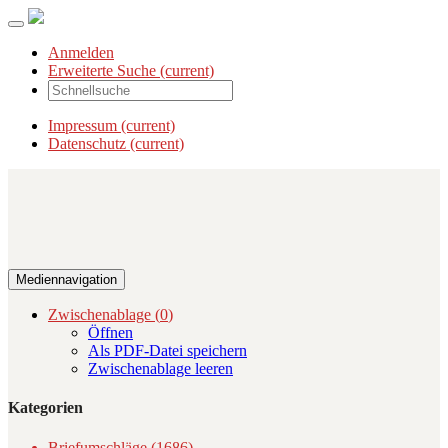
Anmelden
Erweiterte Suche
(current)
Impressum
(current)
Datenschutz
(current)
Mediennavigation
Zwischenablage (
0
)
Öffnen
Als PDF-Datei speichern
Zwischenablage leeren
Kategorien
Briefumschläge (1686)