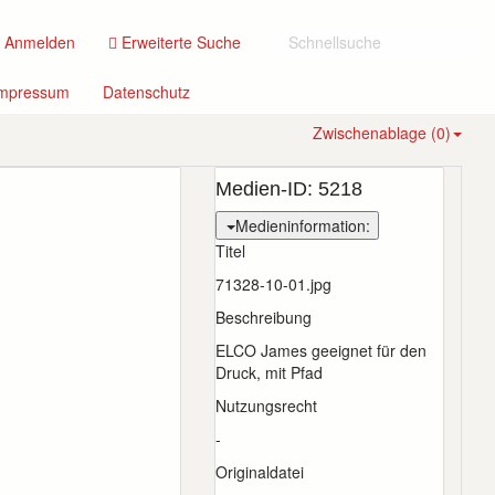
(current)
Anmelden
Erweiterte Suche
(current)
(current)
mpressum
Datenschutz
Zwischenablage (
0
)
Medien-ID:
5218
Medieninformation:
Titel
71328-10-01.jpg
Beschreibung
ELCO James geeignet für den
Druck, mit Pfad
Nutzungsrecht
-
Originaldatei