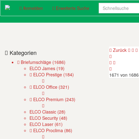
(current)
Anmelden
Erweiterte Suche
Zurück
Kategorien
Briefumschläge (1686)
ELCO James (19)
ELCO Prestige (184)
1671 von 1686
ELCO Office (321)
ELCO Premium (243)
ELCO Classic (28)
ELCO Security (48)
ELCO Laser (61)
ELCO Proclima (86)